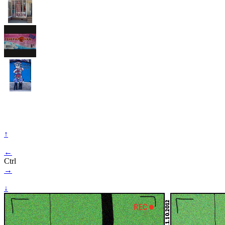
↑
←
Ctrl
→
↓