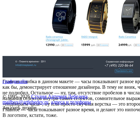
Главная ошибка в данном макете — часы показывают разное вр
графдизайн
как бы, демонстрирует отношение дизайнера. В тему не вник, 
не полюбил. Остальное — ну, там, отсутствие пробелов в числа
© 1995–2026
Студия Артемия Лебедева
названия селектов внутри самих селектов, сомнительное выра
mailbox@artlebedev.ru
,
адреса и телефоны
«подбираем часы», ну или просто скучная верстка — это второ
Заказать дизайн...
Главное — часы показывают разное время, и делают это нипоче
В логотипе, кстати, тоже.