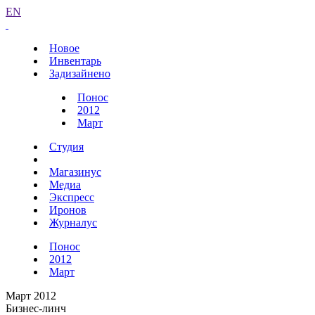
EN
Новое
Инвентарь
Задизайнено
Понос
2012
Март
Студия
Магазинус
Медиа
Экспресс
Иронов
Журналус
Понос
2012
Март
Март 2012
Бизнес-линч