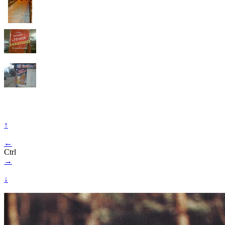
↑
←
Ctrl
→
↓