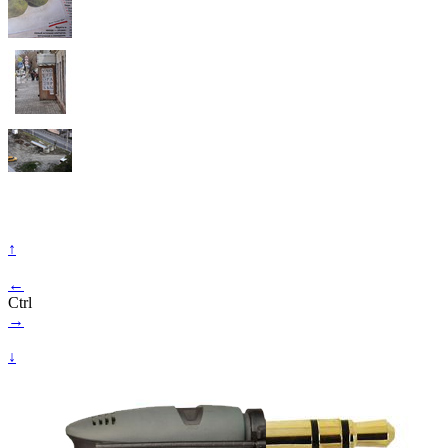
↑
←
Ctrl
→
↓