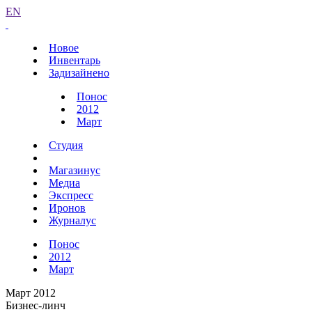
EN
Новое
Инвентарь
Задизайнено
Понос
2012
Март
Студия
Магазинус
Медиа
Экспресс
Иронов
Журналус
Понос
2012
Март
Март 2012
Бизнес-линч