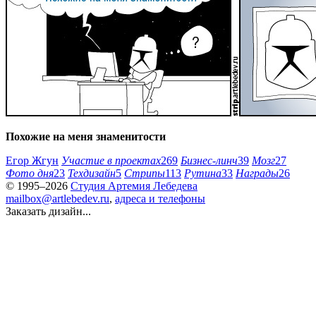
Похожие на меня знаменитости
Егор Жгун
Участие в проектах
269
Бизнес-линч
39
Мозг
27
Фото дня
23
Техдизайн
5
Стрипы
113
Рутина
33
Награды
26
© 1995–2026
Студия Артемия Лебедева
mailbox@artlebedev.ru
,
адреса и телефоны
Заказать дизайн...