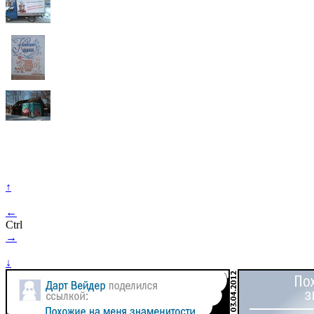
↑
←
Ctrl
→
↓