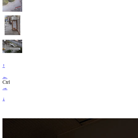
↑
←
Ctrl
→
↓