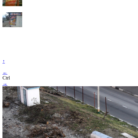
↑
←
Ctrl
→