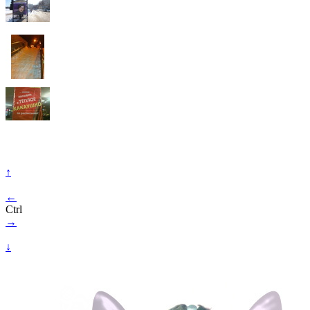
↑
←
Ctrl
→
↓