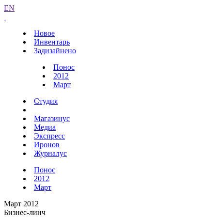
EN
Новое
Инвентарь
Задизайнено
Понос
2012
Март
Студия
Магазинус
Медиа
Экспресс
Иронов
Журналус
Понос
2012
Март
Март 2012
Бизнес-линч