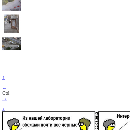
↑
←
Ctrl
→
↓