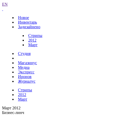
EN
Новое
Инвентарь
Задизайнено
Стрипы
2012
Март
Студия
Магазинус
Медиа
Экспресс
Иронов
Журналус
Стрипы
2012
Март
Март 2012
Бизнес-линч