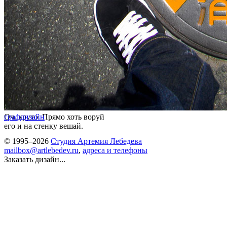
Оч. круто. Прямо хоть воруй
графдизайн
его и на стенку вешай.
© 1995–2026
Студия Артемия Лебедева
mailbox@artlebedev.ru
,
адреса и телефоны
Заказать дизайн...