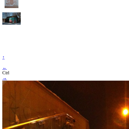
↑
←
Ctrl
→