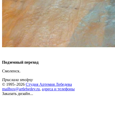
Подземный переход
Смоленск.
Прислала smolpsy
© 1995–2026
Студия Артемия Лебедева
mailbox@artlebedev.ru
,
адреса и телефоны
Заказать дизайн...