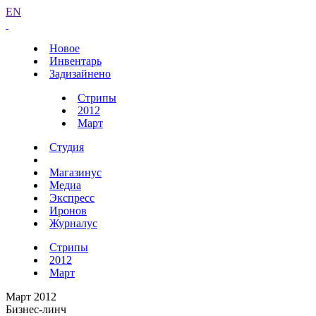
EN
Новое
Инвентарь
Задизайнено
Стрипы
2012
Март
Студия
Магазинус
Медиа
Экспресс
Иронов
Журналус
Стрипы
2012
Март
Март 2012
Бизнес-линч