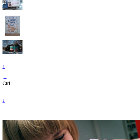
↑
←
Ctrl
→
↓