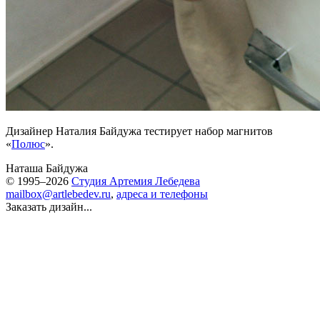
Дизайнер Наталия Байдужа тестирует набор магнитов
«
Полюс
».
Наташа Байдужа
© 1995–2026
Студия Артемия Лебедева
mailbox@artlebedev.ru
,
адреса и телефоны
Заказать дизайн...