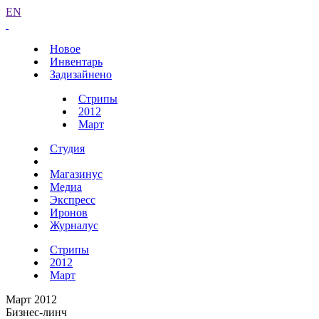
EN
Новое
Инвентарь
Задизайнено
Стрипы
2012
Март
Студия
Магазинус
Медиа
Экспресс
Иронов
Журналус
Стрипы
2012
Март
Март 2012
Бизнес-линч