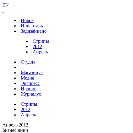
EN
Новое
Инвентарь
Задизайнено
Стрипы
2012
Апрель
Студия
Магазинус
Медиа
Экспресс
Иронов
Журналус
Стрипы
2012
Апрель
Апрель 2012
Бизнес-линч