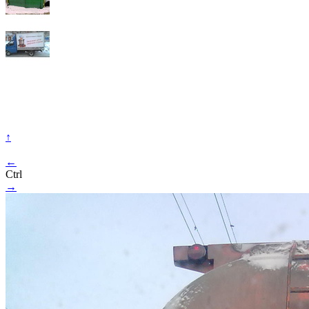
↑
←
Ctrl
→