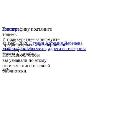
Типографику подтяните
логотип
только.
И поаккуратнее зарифмуйте
© 1995–2026
Студия Артемия Лебедева
профиль орла с землечерпалкой.
mailbox@artlebedev.ru
,
адреса и телефоны
Метафора так себе.
Заказать дизайн...
Но главное, чтобы
вы узнавали по этому
оттиску книги из своей
4/3
библиотеки.