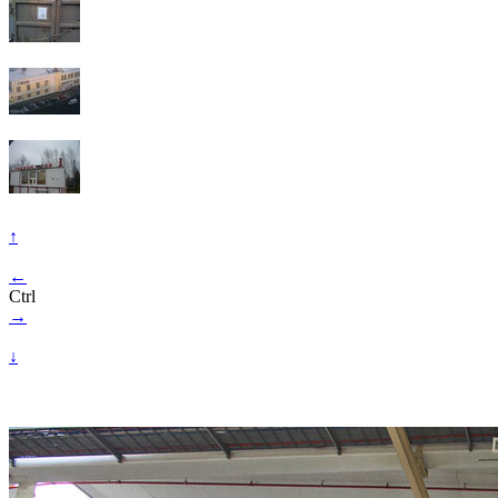
↑
←
Ctrl
→
↓