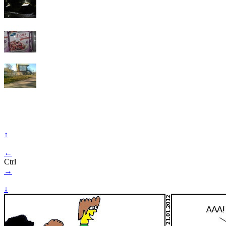
↑
←
Ctrl
→
↓