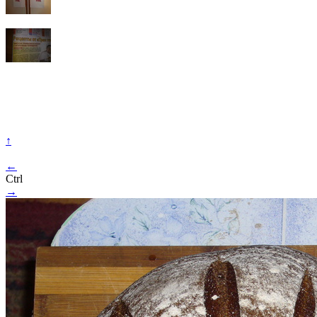
↑
←
Ctrl
→