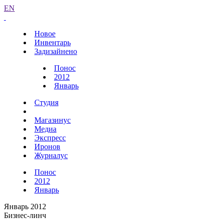
EN
Новое
Инвентарь
Задизайнено
Понос
2012
Январь
Студия
Магазинус
Медиа
Экспресс
Иронов
Журналус
Понос
2012
Январь
Январь 2012
Бизнес-линч