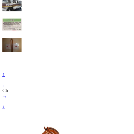
↑
←
Ctrl
→
↓