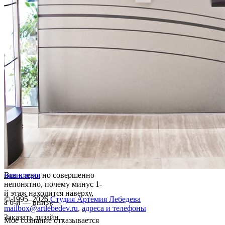
Все клево, но совершенно
навигация
непонятно, почему минус 1-
й этаж находится наверху,
© 1995–2026
Студия Артемия Лебедева
а 6-й — внизу.
mailbox@artlebedev.ru
,
адреса и телефоны
Заказать дизайн...
Мое сознание отказывается