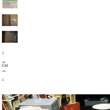
↑
←
Ctrl
→
↓