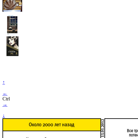
↑
←
Ctrl
→
↓