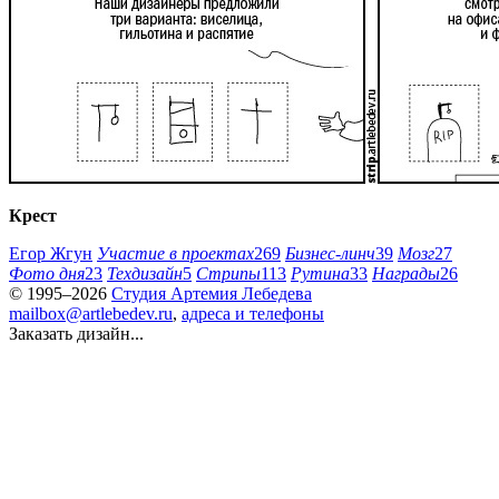
Крест
Егор Жгун
Участие в проектах
269
Бизнес-линч
39
Мозг
27
Фото дня
23
Техдизайн
5
Стрипы
113
Рутина
33
Награды
26
© 1995–2026
Студия Артемия Лебедева
mailbox@artlebedev.ru
,
адреса и телефоны
Заказать дизайн...