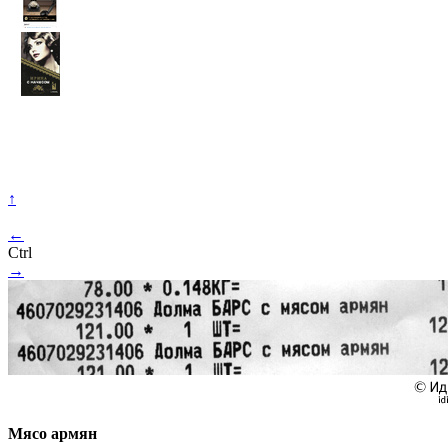
↑
←
Ctrl
→
Мясо армян