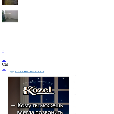
↑
←
Ctrl
→