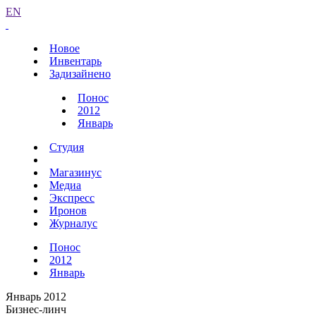
EN
Новое
Инвентарь
Задизайнено
Понос
2012
Январь
Студия
Магазинус
Медиа
Экспресс
Иронов
Журналус
Понос
2012
Январь
Январь 2012
Бизнес-линч