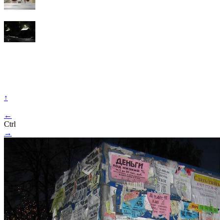
↑
←
Ctrl
→