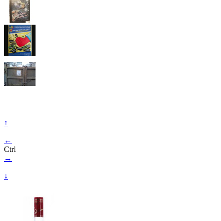
↑
←
Ctrl
→
↓