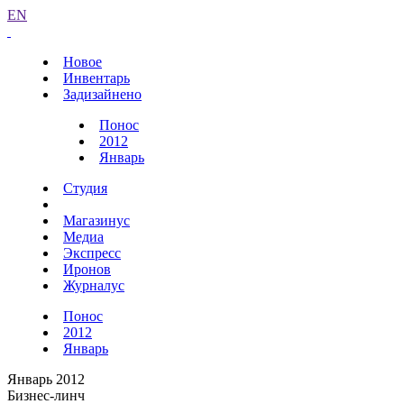
EN
Новое
Инвентарь
Задизайнено
Понос
2012
Январь
Студия
Магазинус
Медиа
Экспресс
Иронов
Журналус
Понос
2012
Январь
Январь 2012
Бизнес-линч