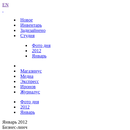
EN
Новое
Инвентарь
Задизайнено
Студия
Фото дня
2012
Январь
Магазинус
Медиа
Экспресс
Иронов
Журналус
Фото дня
2012
Январь
Январь 2012
Бизнес-линч