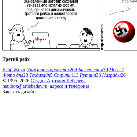
Третий рейх
Егор Жгун
Участие в проектах
269
Бизнес-линч
39
Мозг
27
Фото дня
23
Техдизайн
5
Стрипы
113
Рутина
33
Награды
26
© 1995–2026
Студия Артемия Лебедева
mailbox@artlebedev.ru
,
адреса и телефоны
Заказать дизайн...