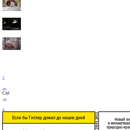
↑
←
Ctrl
→
↓