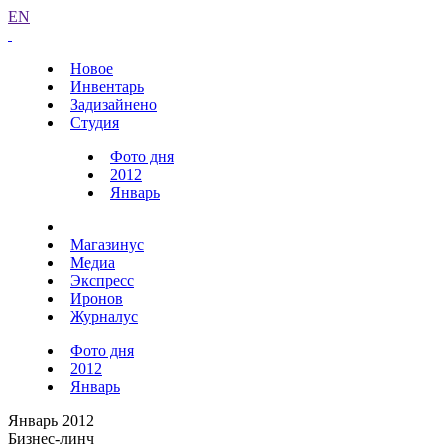
EN
Новое
Инвентарь
Задизайнено
Студия
Фото дня
2012
Январь
Магазинус
Медиа
Экспресс
Иронов
Журналус
Фото дня
2012
Январь
Январь 2012
Бизнес-линч