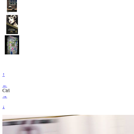
↑
←
Ctrl
→
↓