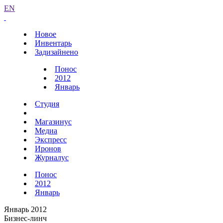
EN
Новое
Инвентарь
Задизайнено
Понос
2012
Январь
Студия
Магазинус
Медиа
Экспресс
Иронов
Журналус
Понос
2012
Январь
Январь 2012
Бизнес-линч