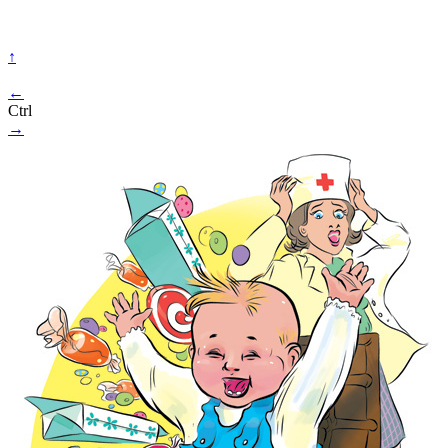
↑
←
Ctrl
→