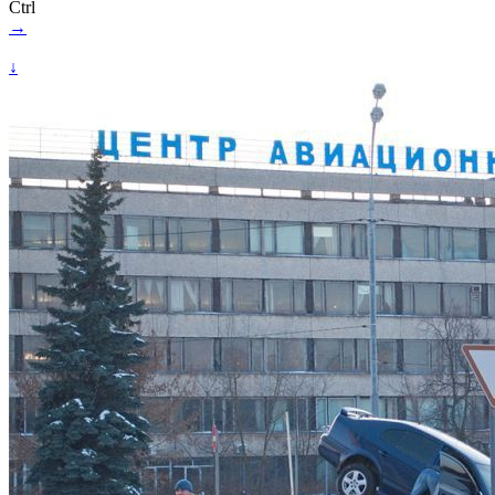
Ctrl
→
↓