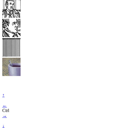
↑
←
Ctrl
→
↓