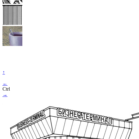
↑
←
Ctrl
→