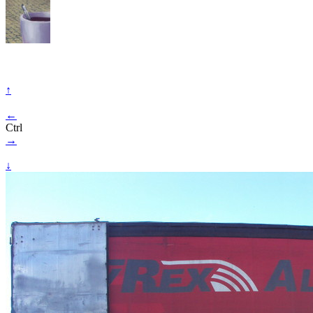
↑
←
Ctrl
→
↓