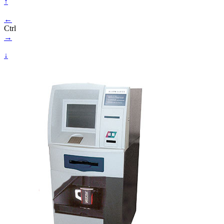
↑
←
Ctrl
→
↓