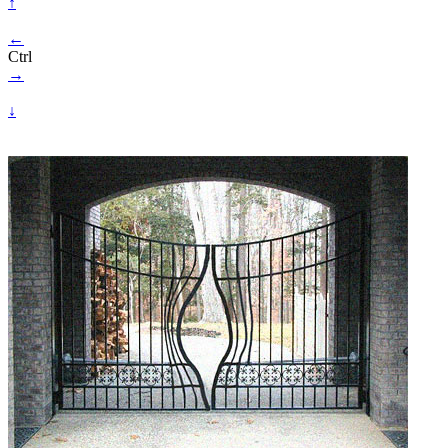
↑
←
Ctrl
→
↓