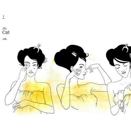
↑
←
Ctrl
→