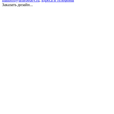
mailbox@artlebedev.ru
,
адреса и телефоны
Заказать дизайн...