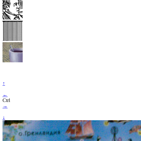
↑
←
Ctrl
→
↓