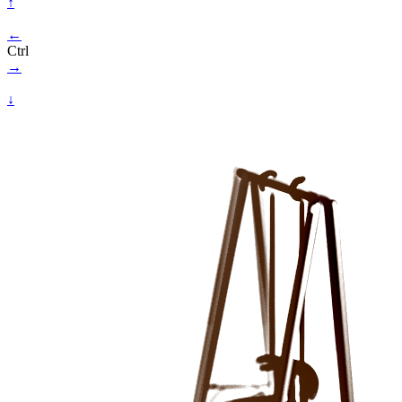
↑
←
Ctrl
→
↓