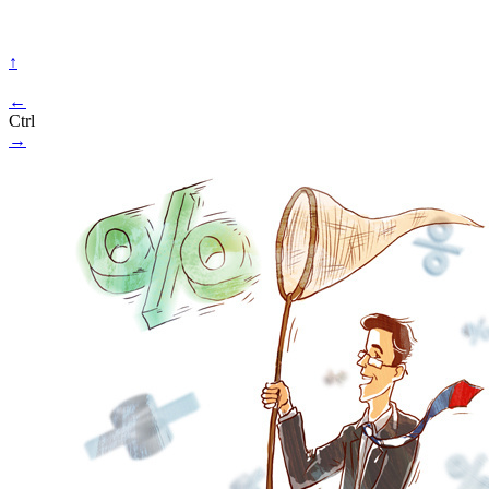
↑
←
Ctrl
→