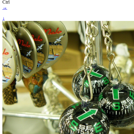
Ctrl
→
↓