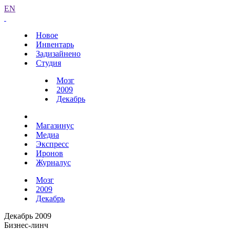
EN
Новое
Инвентарь
Задизайнено
Студия
Мозг
2009
Декабрь
Магазинус
Медиа
Экспресс
Иронов
Журналус
Мозг
2009
Декабрь
Декабрь 2009
Бизнес-линч