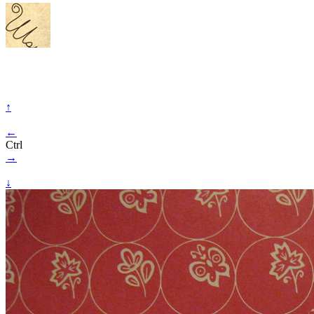
↑
←
Ctrl
→
↓