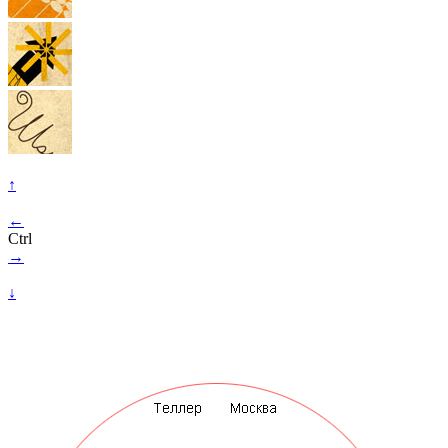
↑
←
Ctrl
→
↓