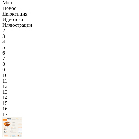
Мозг
Понос
Дрюкенция
Идиотека
Иллюстрации
2
3
4
5
6
7
8
9
10
11
12
13
14
15
16
17