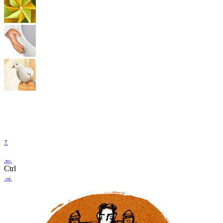
↑
←
Ctrl
→